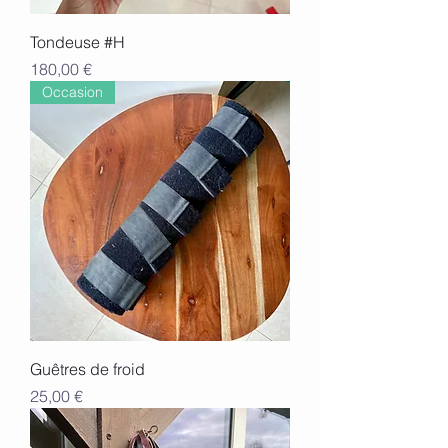
Tondeuse #H
Prix
180,00 €
Occasion
Guêtres de froid
Prix
25,00 €