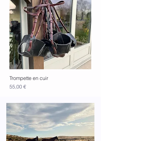
Trompette en cuir
Prix
55,00 €