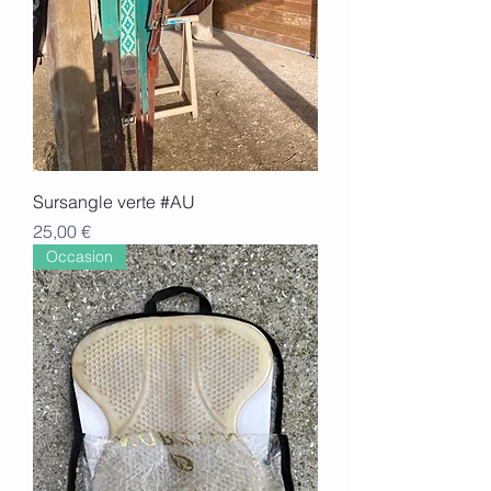
Sursangle verte #AU
Prix
25,00 €
Occasion