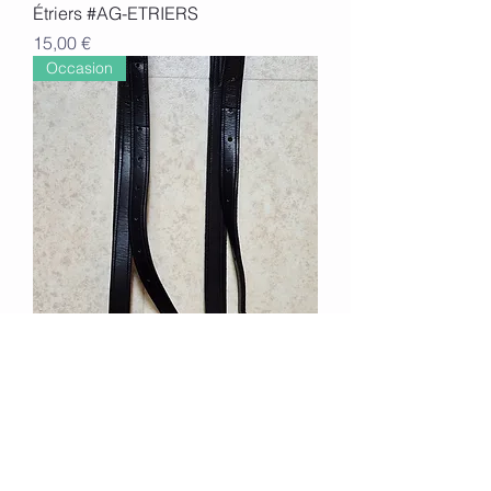
Étriers #AG-ETRIERS
Prix
15,00 €
Occasion
Étrivières #AG-ETRIV