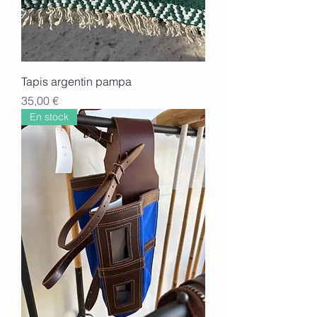
Tapis argentin pampa
Prix
35,00 €
En stock