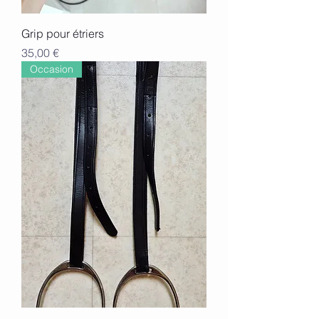
Grip pour étriers
Prix
35,00 €
Occasion