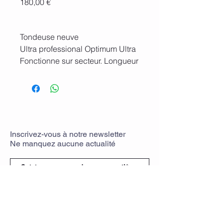
Prix
180,00 €
Tondeuse neuve
Ultra professional Optimum Ultra
Fonctionne sur secteur. Longueur
de câble 5m.
Accessoires livrés : 1 tête de
coupe n°10 (1,6mm), 1 burette
d'huile et 1 brosse.
Réf. : #H-TOND
Inscrivez-vous
à
notre newsletter
Ne manquez aucune actualit
é
Rejoindre