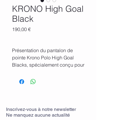
KRONO High Goal
Black
Prix
190,00 €
Présentation du pantalon de
pointe Krono Polo High Goal
Blacks, spécialement conçu pour
les exigences rigoureuses des
entraînements de polo. Ce
pantalon est le choix préféré des
joueurs de polo professionnels
qui privilégient à la fois la
performance et le style lors de
Inscrivez-vous
à
notre newsletter
Ne manquez aucune actualit
é
leurs séances d'entraînement. En
mettant l'accent sur le confort, la
durabilité et l'innovation