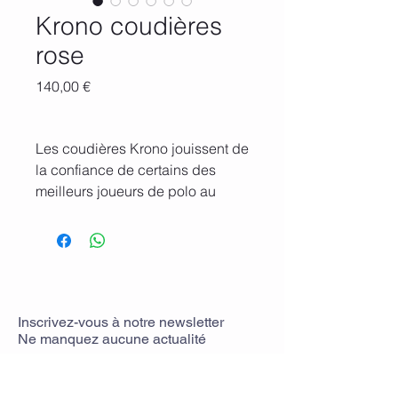
Krono coudières
rose
Prix
140,00 €
Les coudières Krono jouissent de
la confiance de certains des
meilleurs joueurs de polo au
monde. Avec leur conception
ergonomique pré-courbée, ces
coudières combinent le confort
des protections souples à enfiler
avec la sécurité supplémentaire
de deux sangles élastiques avec
Inscrivez-vous
à
notre newsletter
Ne manquez aucune actualit
é
velcro. Ils vous donnent la
confiance nécessaire pour jouer
tandis que la protection reste en