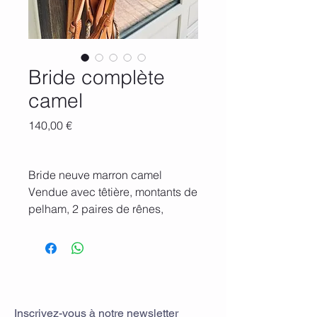
Bride complète
camel
Prix
140,00 €
Bride neuve marron camel
Vendue avec têtière, montants de
pelham, 2 paires de rênes,
muserolle tressée, martingale.
Réf. : #TY-BRIDE-POINT
Inscrivez-vous
à
notre newsletter