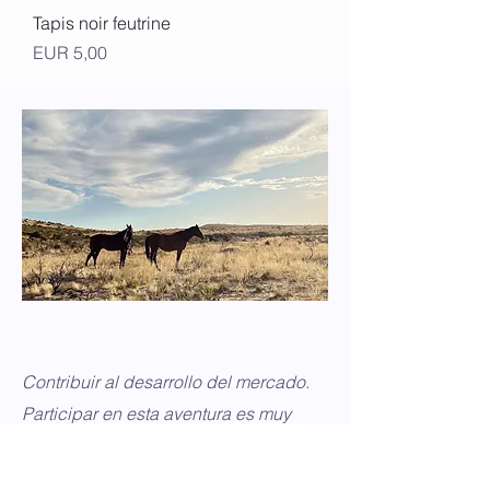
Tapis noir feutrine
Precio
EUR 5,00
Contribuir al desarrollo del mercado.
Participar en esta aventura es muy
sencillo, ¡contáctame!
Margaux Havel, fundadora