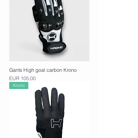
Gants High goal carbon Krono
Precio
EUR 105,00
Krono