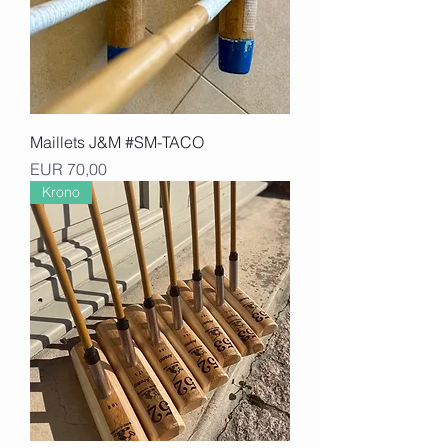
Maillets J&M #SM-TACO
Precio
EUR 70,00
Krono