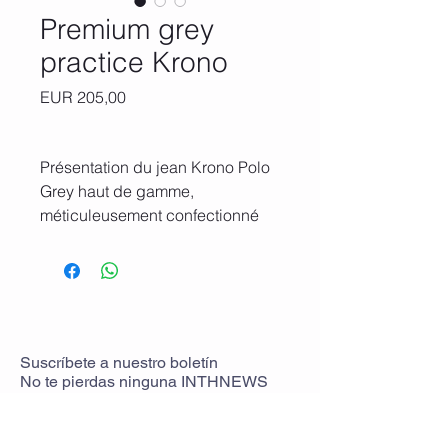
Premium grey
practice Krono
Precio
EUR 205,00
Présentation du jean Krono Polo
Grey haut de gamme,
méticuleusement confectionné
en Italie pour répondre au style
de vie dynamique du joueur de
polo moderne. Conçus avec la
polyvalence à l'esprit, ces jeans
passent sans effort des chukkas
intenses et des séances
Suscríbete
a
nuestro boletín
No te pierdas ninguna
INTHNEWS
d'entraînement aux soirées
décontractées au pub ou à un
dîner décontracté, sans avoir à