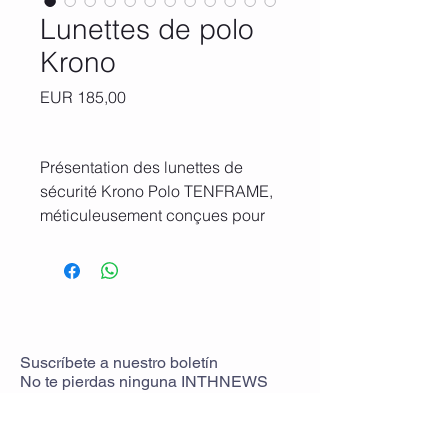
Lunettes de polo
Krono
Precio
EUR 185,00
Présentation des lunettes de
sécurité Krono Polo TENFRAME,
méticuleusement conçues pour
les exigences intenses du polo.
Ces lunettes hautes
performances sont dotées de
verres pare-balles qui répondent
aux normes strictes ANSI Z87.1,
offrant une résistance aux chocs
Suscríbete
a
nuestro boletín
No te pierdas ninguna
INTHNEWS
inégalée contre les coups
puissants des maillets de polo et
des balles rapides.