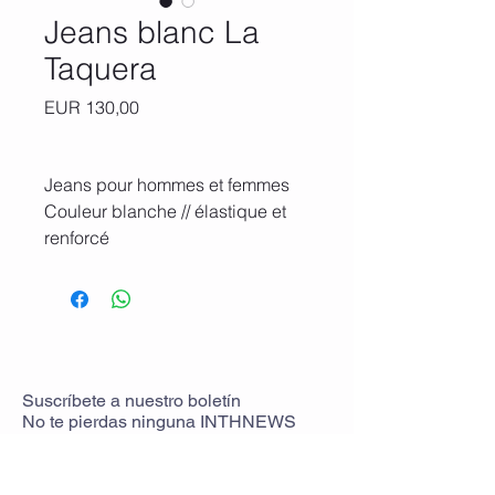
Jeans blanc La
Taquera
Precio
EUR 130,00
Jeans pour hommes et femmes
Couleur blanche // élastique et
renforcé
Tailles du 26 au 38 et du 22 au
32.
*Prix à confirmer selon taux de
change en vigueur
Suscríbete
a
nuestro boletín
No te pierdas ninguna
INTHNEWS