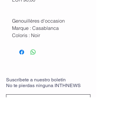
Genouillères d'occasion
Marque : Casablanca
Coloris : Noir
Vendues sans velcros
Réf. : #J-024
Suscríbete
a
nuestro boletín
No te pierdas ninguna
INTHNEWS
volver a unirse