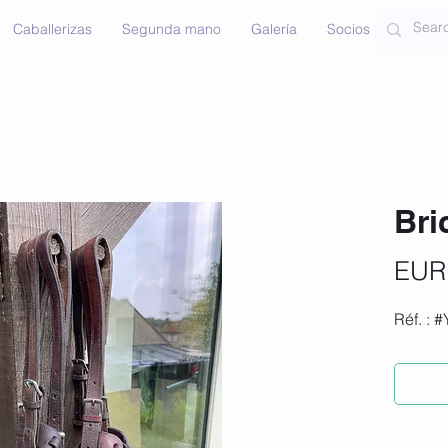
Caballerizas
Segunda mano
Galería
Socios
Contac
Bri
EUR
Réf. : 