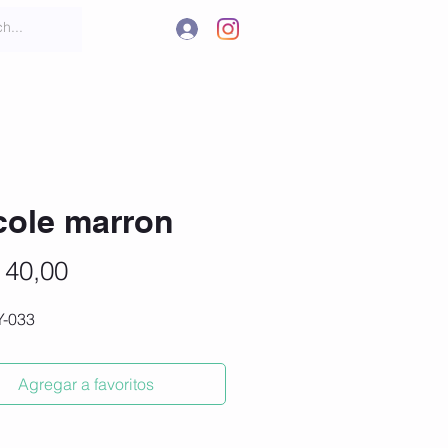
.
tar
More
cole marron
Precio
 40,00
#Y-033
Agregar a favoritos