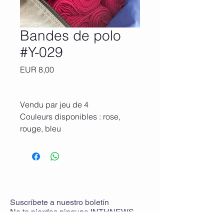
Bandes de polo
#Y-029
Precio
EUR 8,00
Vendu par jeu de 4
Couleurs disponibles : rose,
rouge, bleu
Bandes d'occasion en très bon
état
Réf. : #Y-029
Suscríbete
a
nuestro boletín
No te pierdas ninguna
INTHNEWS