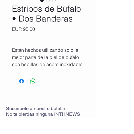
Estribos de Búfalo
• Dos Banderas
Precio
EUR 95,00
Están hechos utilizando solo la
mejor parte de la piel de búfalo
con hebillas de acero inoxidable
de alta resistencia.
Al prestar atención a cada
detalle y al utilizar cuero, hebillas
y anillas de primera calidad, los
estribos son imprescindibles
Suscríbete
a
nuestro boletín
No te pierdas ninguna
INTHNEWS
para soportar los rigores de las
duras competiciones de polo.