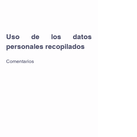
La dirección de nuestro sitio web
es:
https://www.polomercado.com/es.
Uso de los datos
personales recopilados
Comentarios
Cuando deja un comentario en
nuestro sitio web, los datos
ingresados en el formulario de
comentarios, pero también su
dirección IP y el agente de usuario
de su navegador se recopilan para
ayudarnos a detectar comentarios
no deseados.
Se puede enviar una cadena