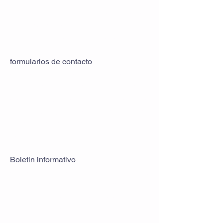
coordenadas GPS EXIF. Los
visitantes de su sitio web pueden
descargar y extraer datos de
ubicación de estas imágenes.
formularios de contacto
Si crea una cuenta, almacenamos
su nombre, dirección, correo
electrónico, dirección y número de
teléfono, que se usarán para
completar previamente el pago del
pedido para pedidos futuros.
Boletin informativo
Si se suscribe a nuestro boletín,
almacenamos su nombre y
dirección de correo electrónico
para poder enviarle nuestros
boletines.