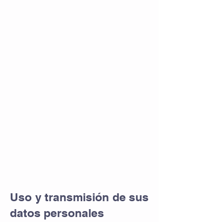
ejemplo, videos, imágenes,
artículos, etc.). El contenido
incrustado de otros sitios se
comporta de la misma manera que
si el visitante viniera a ese otro
sitio.
Estos sitios web podrían recopilar
datos sobre usted, utilizar cookies,
incorporar herramientas de
seguimiento de terceros, realizar
un seguimiento de sus
interacciones con este contenido
incrustado si tiene una cuenta
conectada a su sitio web.
Uso y transmisión de sus
datos personales