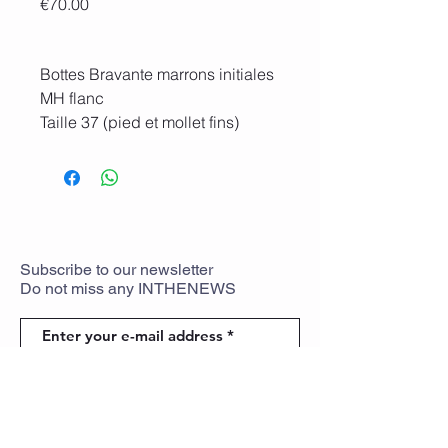
Price
€70.00
Bottes Bravante marrons initiales
MH flanc
Taille 37 (pied et mollet fins)
Fabriquées à la main au Mexique
Bottes d'occasion
Subscribe
to
our newsletter
Do not miss any
INTHENEWS
To rejoin